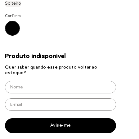
Solteiro
cobre leito
Cor:
Preto
cobertor
jogo cama casal