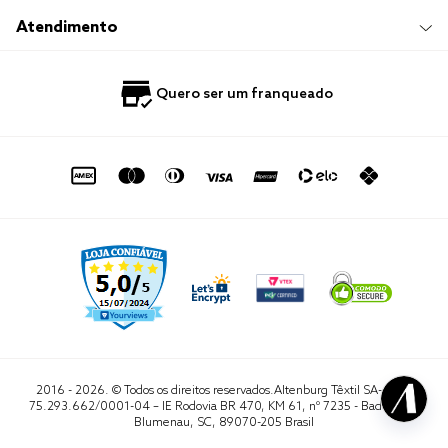
Trocas e Devoluções
Trabalhe Conosco
Compre e Retire em Loja
Hotelaria
Atendimento
Nossas Lojas
Perguntas Frequentes
Quero Revender
Blog
Fale Conosco
Quero ser um franqueado
Política de Privacidade
Quero Importar
0800 729 1588
Quero ser um franqueado
Termo de Uso
Portal do Lojista
de seg. à sex. das 8h às 16h50
sac@altenburg.com.br
2016 - 2026. © Todos os direitos reservados.Altenburg Têxtil SA- CNPJ
75.293.662/0001-04 – IE Rodovia BR 470, KM 61, nº 7235 - Badenfurt,
Blumenau, SC, 89070-205 Brasil