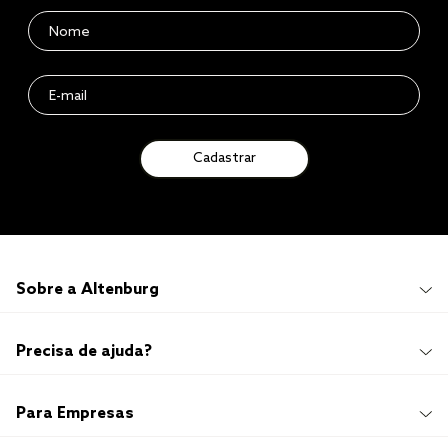
Cadastrar
Sobre a Altenburg
Institucional
Precisa de ajuda?
Quem Somos
100 anos de história
Imprensa
Promoções e Regulamentos
Para Empresas
Sustentabilidade
Frete e Entrega
Responsabilidade Social