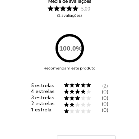
Média de avaliações
5.00
2
avaliações
100.0
%
Recomendam este produto
5
estrelas
2
4
estrelas
0
3
estrelas
0
2
estrelas
0
1
estrela
0