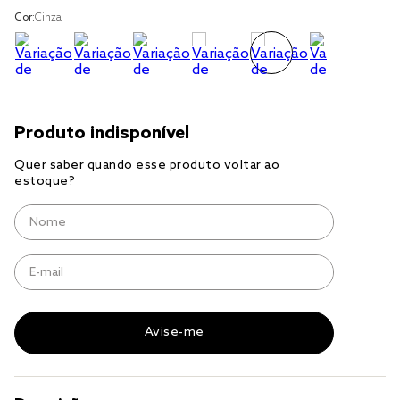
Cor:
Cinza
cobre leito
cobertor
jogo cama casal