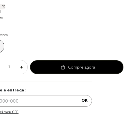
r
iro
l
a 
en
ranco
＋
e e entrega:
OK
ei meu CEP.