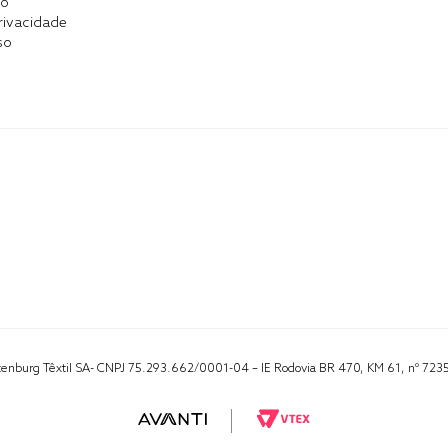
co
Privacidade
so
Altenburg Têxtil SA- CNPJ 75.293.662/0001-04 – IE Rodovia BR 470, KM 61, nº 723