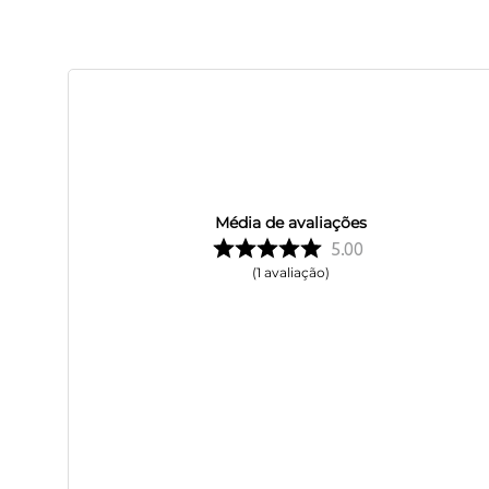
Média de avaliações
5.00
1
avaliação