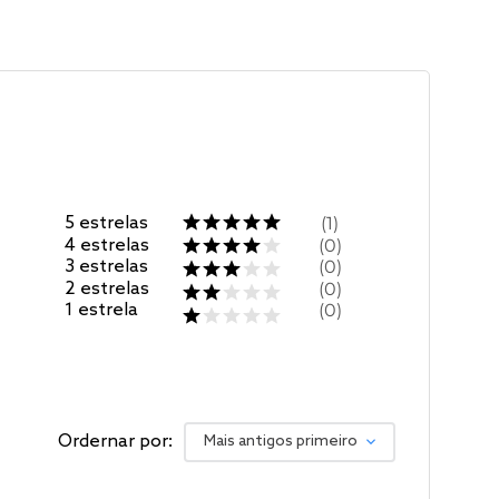
5
estrelas
1
4
estrelas
0
3
estrelas
0
2
estrelas
0
1
estrela
0
Ordernar por:
Mais antigos primeiro