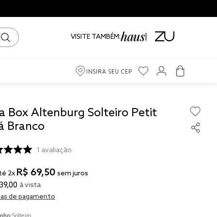
VISITE TAMBÉM:
INSIRA SEU CEP
m
a Box Altenburg Solteiro Petit
á Branco
ama
1
avaliação
iro
R$
69
,
50
té
2
x
sem juros
39
,
00
à vista
as de pagamento
to
nho:
Solteiro