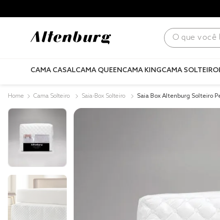
para todo Brasil! |
Consulte condições
.
O que você bus
CAMA CASAL
CAMA QUEEN
CAMA KING
CAMA SOLTEIRO
Cama Solteiro
Saia-Box Solteiro
Saia Box Altenburg Solteiro P