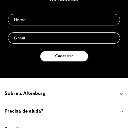
Cadastrar
Sobre a Altenburg
Institucional
Precisa de ajuda?
Quem Somos
100 anos de história
Imprensa
Promoções e Regulamentos