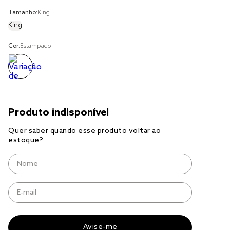
tencel
Tamanho:
King
solteiro king
King
cobre leito
Cor:
Estampado
jogo cama
jogo cama casal