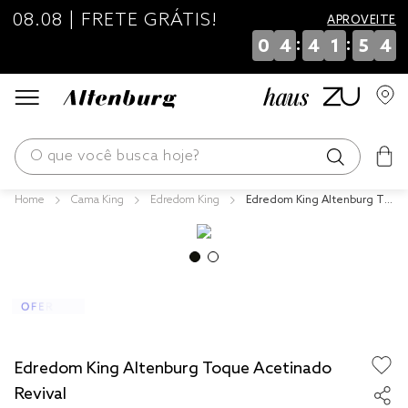
08.08 | FRETE GRÁTIS!
APROVEITE
:
:
0
4
4
1
5
4
O que você busca hoje?
Cama King
Edredom King
Edredom King Altenburg To
os mais buscados
que Acetinado Revival
blend
fronha
edredom
jogos cama
Edredom King Altenburg Toque Acetinado
travesseiro
Revival