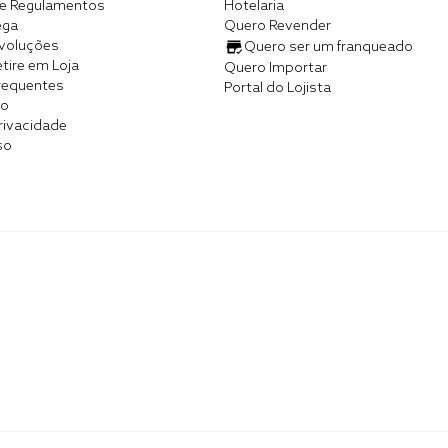
e Regulamentos
Hotelaria
ega
Quero Revender
evoluções
Quero ser um franqueado
tire em Loja
Quero Importar
requentes
Portal do Lojista
co
Privacidade
so