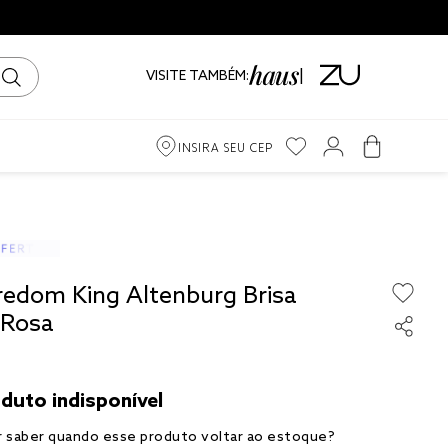
VISITE TAMBÉM:
INSIRA SEU CEP
m
iro
redom King Altenburg Brisa
ama
 Rosa
to