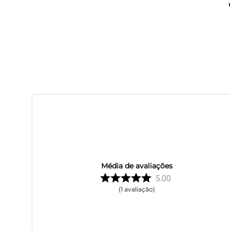
Média de avaliações
5.00
1
avaliação