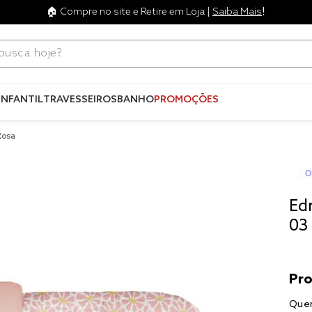
!
🏠 Compre no site e Retire em Loja |
Saiba Mais
ca hoje?
Termos mais
buscados
INFANTIL
TRAVESSEIROS
BANHO
PROMOÇÕES
1
º
blend
isa 03 Rosa
2
º
edredo
3
º
fronha
4
º
travesse
Ed
5
º
jogos c
03
6
º
tencel
7
º
solteiro 
king
8
º
cobre lei