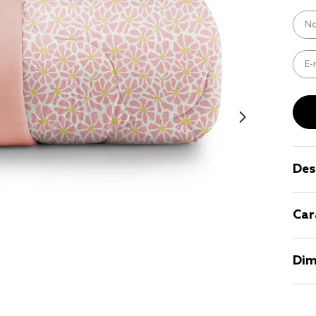
9
º
coberto
10
º
jogo cam
casal
Des
Car
Dim