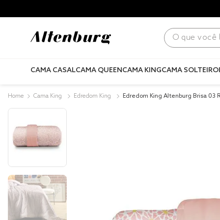
para todo Brasil! |
Consulte condições
.
O que você bus
CAMA CASAL
CAMA QUEEN
CAMA KING
CAMA SOLTEIRO
Cama King
Edredom King
Edredom King Altenburg Br