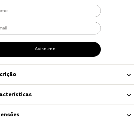
r
a 
crição
acterísticas
ensões