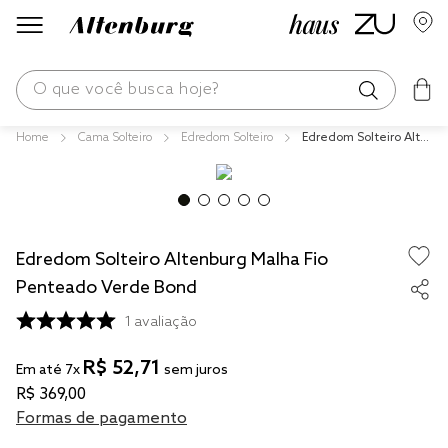
O que você busca hoje?
Cama Solteiro
Edredom Solteiro
Edredom Solteiro Alte
os mais buscados
nburg Malha Fio Pente
ado Verde Bond
blend
fronha
Edredom Solteiro Altenburg Malha Fio
edredom
Penteado Verde Bond
jogos cama
1
avaliação
travesseiro
R$
52
,
71
tencel
Em até
7
x
sem juros
R$
369
,
00
solteiro king
Formas de pagamento
cobre leito