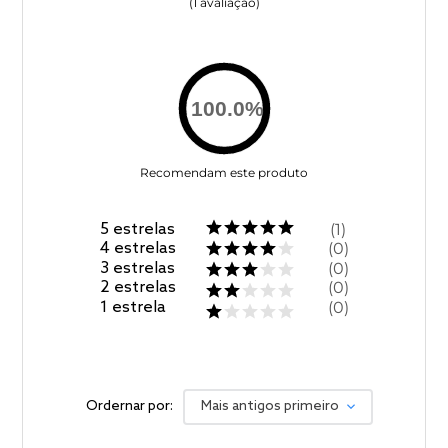
1
avaliação
100.0
%
Recomendam este produto
5
estrelas
1
4
estrelas
0
3
estrelas
0
2
estrelas
0
1
estrela
0
Ordernar por:
Mais antigos primeiro