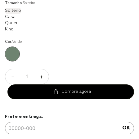
Tamanho:
Solteiro
jogo cama
Solteiro
Casal
jogo cama casal
Queen
King
Cor:
Verde
－
＋
Frete e entrega:
OK