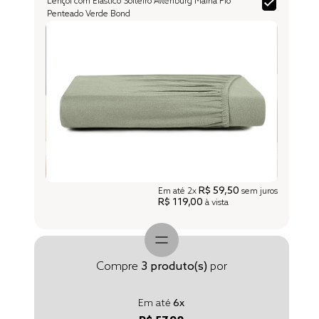
Lençol com Elástico Solteiro Altenburg Malha Fio
Penteado Verde Bond
R$ 59,50
Em até
2x
sem juros
R$ 119,00
à vista
Compre
3
produto(s)
por
Em até
6
x