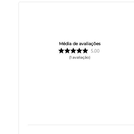
Média de avaliações
5.00
1
avaliação