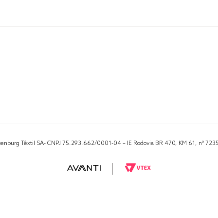
Altenburg Têxtil SA- CNPJ 75.293.662/0001-04 – IE Rodovia BR 470, KM 61, nº 723
RA 1000