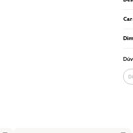
Des
Car
Dim
Dúv