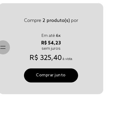
Compre
2
produto(s)
por
Em até
6
x
R$ 54,23
sem juros
R$ 325,40
à vista
Comprar junto