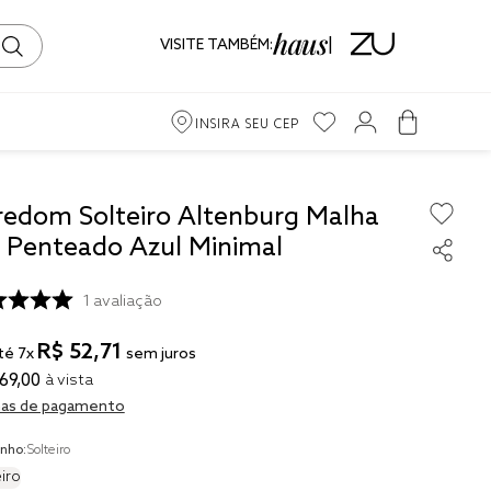
VISITE TAMBÉM:
INSIRA SEU CEP
redom Solteiro Altenburg Malha
o Penteado Azul Minimal
ama
1
avaliação
iro
R$
52
,
71
té
7
x
sem juros
69
,
00
à vista
as de pagamento
to
nho:
Solteiro
ma
iro