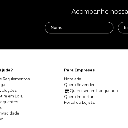
Acompanhe nossas
 ajuda?
Para Empresas
e Regulamentos
Hotelaria
ega
Quero Revender
evoluções
Quero ser um franqueado
tire em Loja
Quero Importar
requentes
Portal do Lojista
co
Privacidade
so