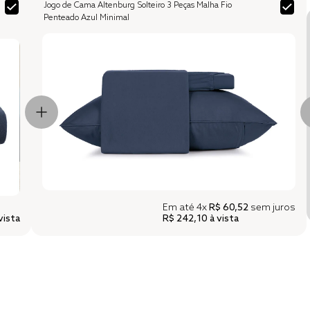
Jogo de Cama Altenburg Solteiro 3 Peças Malha Fio
Penteado Azul Minimal
Em até
4x
R$ 60,52
sem juros
vista
R$ 242,10
à vista