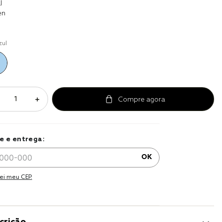
l
a 
en
zul
＋
e e entrega:
OK
ei meu CEP.