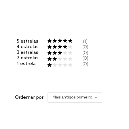
5
estrelas
1
4
estrelas
0
3
estrelas
0
2
estrelas
0
1
estrela
0
Ordernar por:
Mais antigos primeiro