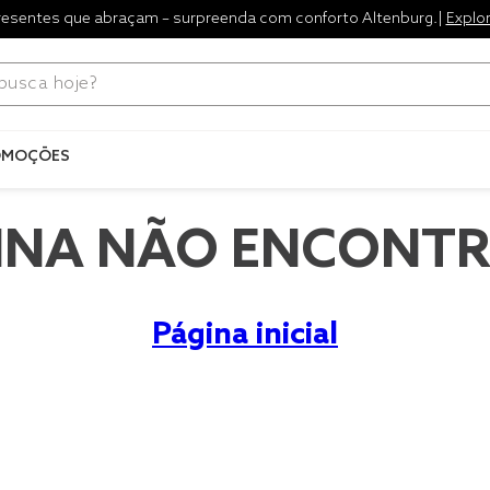
resentes que abraçam – surpreenda com conforto Altenburg.|
Explo
ca hoje?
Termos mais
buscados
OMOÇÕES
1
º
blend
2
º
edredo
INA NÃO ENCONT
3
º
fronha
4
º
travesse
Página inicial
5
º
jogos c
6
º
tencel
7
º
solteiro 
king
8
º
cobre lei