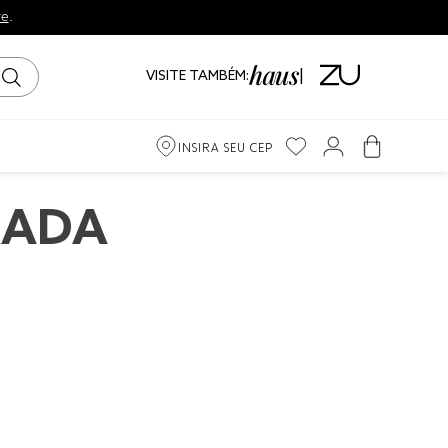
re
.
VISITE TAMBÉM:
INSIRA SEU CEP
m
RADA
iro
ama
to