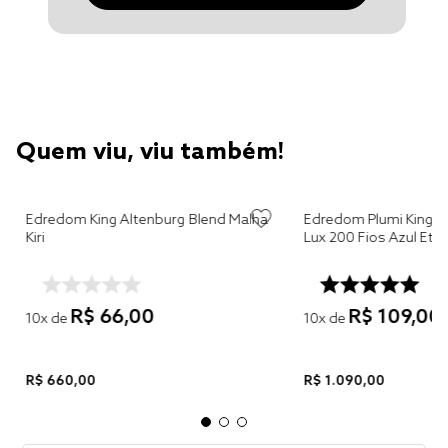
Quem viu, viu também!
Edredom King Altenburg Blend Malha
Edredom Plumi King Altenburg Algodão
Kiri
Lux 200 Fios Azul 
R$
66
,
00
R$
109
,
00
10
x de
10
x de
R$
660
,
00
R$
1
.
090
,
00