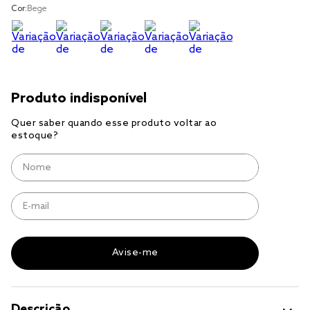
Cor:
Bege
cobre leito
cobertor
jogo cama casal
Descrição