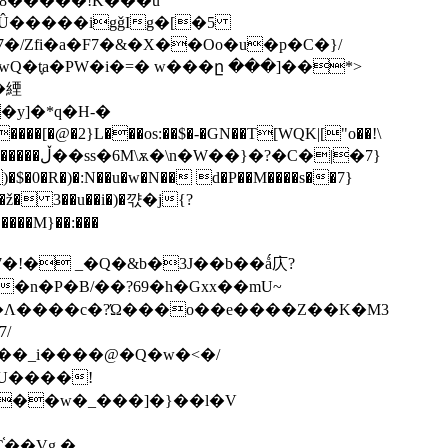
X8�����!K���u
�t֪a�PW�i�=� w���ը ���]��*>
�緸
y]�*q�H-�
��ž� 3��u��i�)�꺇�j{?
���M}��:���
��n�P�B/��?69�h�Gxx��mU~
/
��_i����@�Q�w�<�/
֫��Vg.�