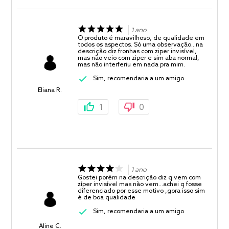
1 ano
O produto é maravilhoso, de qualidade em
todos os aspectos. Só uma observação...na
descrição diz fronhas com ziper invisível,
mas não veio com ziper e sim aba normal,
mas não interferiu em nada pra mim.
Sim, recomendaria a um amigo
Eliana R.
1
0
1 ano
Gostei porém na descrição diz q vem com
zíper invisível mas não vem...achei q fosse
diferenciado por esse motivo ,gora isso sim
é de boa qualidade
Sim, recomendaria a um amigo
Aline C.