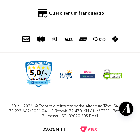
Blog
Fale Conosco
Quero ser um franqueado
Política de Privacidade
Quero Importar
0800 729 1588
Quero ser um franqueado
Termo de Uso
Portal do Lojista
de seg. à sex. das 8h às 16h50
sac@altenburg.com.br
2016 - 2026. © Todos os direitos reservados.Altenburg Têxtil SA- CNPJ
75.293.662/0001-04 – IE Rodovia BR 470, KM 61, nº 7235 - Badenfurt,
Blumenau, SC, 89070-205 Brasil