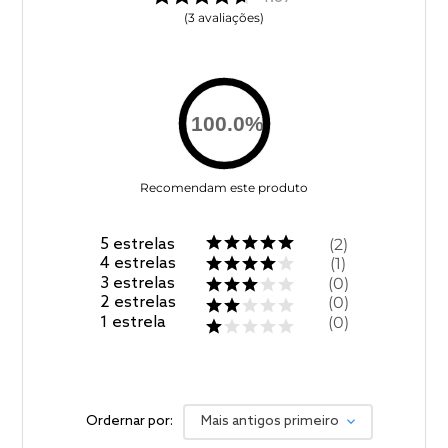
3
avaliações
100.0
%
Recomendam este produto
5
estrelas
2
4
estrelas
1
3
estrelas
0
2
estrelas
0
1
estrela
0
Ordernar por:
Mais antigos primeiro