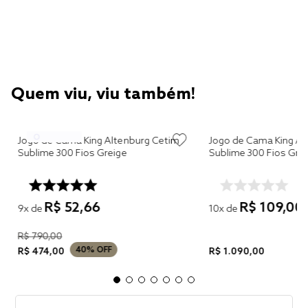
Quem viu, viu também!
Jogo de Cama King Altenburg Cetim
Jogo de Cama King Al
Sublime 300 Fios Greige
Sublime 300 Fios Gris
R$
52
,
66
R$
109
,
00
9
x de
10
x de
R$
790
,
00
40%
OFF
R$
474
,
00
R$
1
.
090
,
00