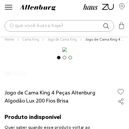
O que você busca hoje?
Cama King
Jogo de Cama King
Jogo de Cama King 4 P
os mais buscados
eças Altenburg Algodã
o Lux 200 Fios Brisa
blend
fronha
edredom
jogos cama
Jogo de Cama King 4 Peças Altenburg
travesseiro
Algodão Lux 200 Fios Brisa
tencel
solteiro king
cobre leito