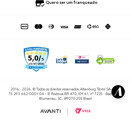
0800 729 1588
Quero ser um franqueado
Termo de Uso
Portal do Lojista
de seg. à sex. das 8h às 16h50
sac@altenburg.com.br
2016 - 2026. © Todos os direitos reservados.Altenburg Têxtil SA- CNPJ
75.293.662/0001-04 – IE Rodovia BR 470, KM 61, nº 7235 - Badenfurt,
Blumenau, SC, 89070-205 Brasil