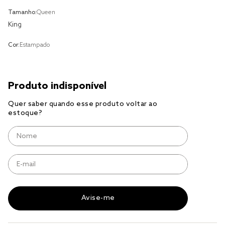
tencel
Tamanho:
Queen
solteiro king
King
cobre leito
Cor:
Estampado
jogo cama
jogo cama casal