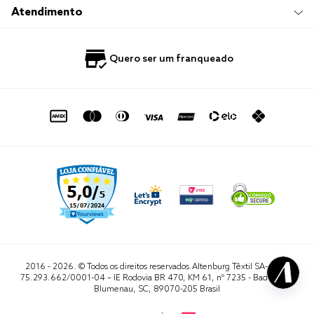
Trabalhe Conosco
Compre e Retire em Loja
Hotelaria
Atendimento
Nossas Lojas
Perguntas Frequentes
Quero Revender
Blog
Fale Conosco
Quero ser um franqueado
Política de Privacidade
Quero Importar
0800 729 1588
Quero ser um franqueado
Termo de Uso
Portal do Lojista
de seg. à sex. das 8h às 16h50
sac@altenburg.com.br
2016 - 2026. © Todos os direitos reservados.Altenburg Têxtil SA- CNPJ
75.293.662/0001-04 – IE Rodovia BR 470, KM 61, nº 7235 - Badenfurt,
Blumenau, SC, 89070-205 Brasil