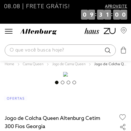
08.08 | FRETE GRÁTIS!
APROVEITE
:
:
0
9
3
1
0
0
O que você busca hoje?
Cama Queen
Jogo de Cama Queen
Jogo de Colcha Qu
os mais buscados
een Altenburg Cet
im 300 Fios Georgi
blend
a
fronha
edredom
jogos cama
Jogo de Colcha Queen Altenburg Cetim
travesseiro
300 Fios Georgia