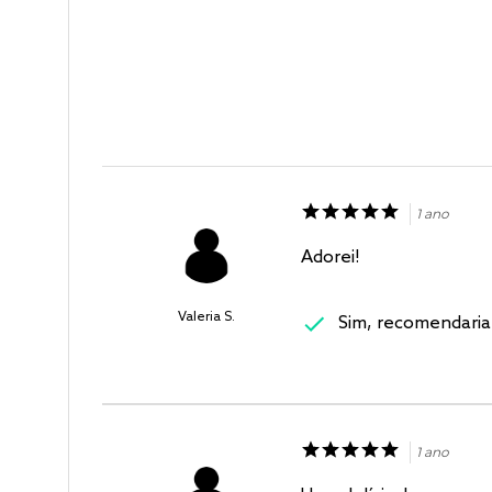
1 ano
Adorei!
Valeria S.
Sim, recomendaria
1 ano