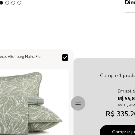
Dim
ças Altenburg Malha Fio
Compre
1
produ
Em até
R$ 55,8
sem jur
R$ 335,2
Comprar j