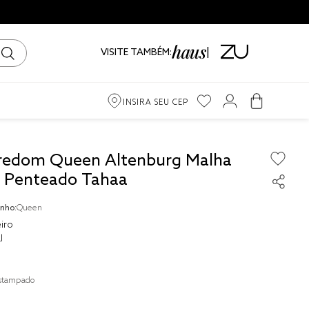
VISITE TAMBÉM:
INSIRA SEU CEP
m
redom Queen Altenburg Malha
o Penteado Tahaa
ama
nho:
Queen
iro
iro
l
stampado
to