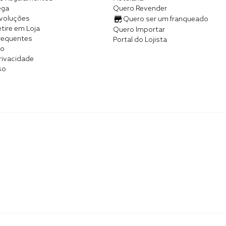
ega
Quero Revender
evoluções
Quero ser um franqueado
tire em Loja
Quero Importar
requentes
Portal do Lojista
co
Privacidade
so