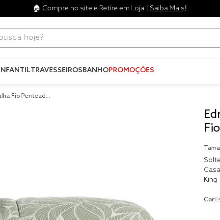
!
🏠 Compre no site e Retire em Loja |
Saiba Mais
ca hoje?
Termos mais
buscados
INFANTIL
TRAVESSEIROS
BANHO
PROMOÇÕES
1
º
blend
2
º
edredo
Ed
3
º
fronha
Fi
4
º
jogos c
Tama
5
º
travesse
Solte
Casa
6
º
solteiro 
King
king
7
º
tencel
Cor:
E
8
º
cobre lei