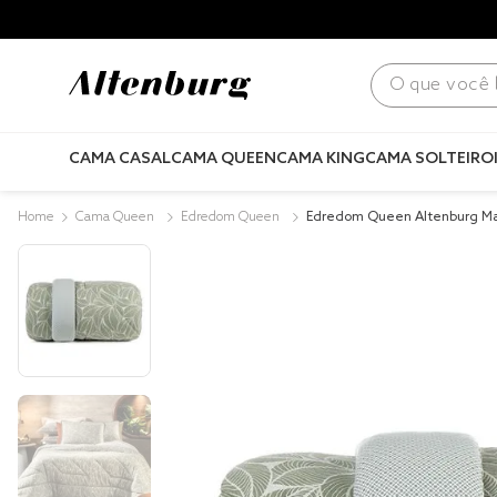
para todo Brasil! |
Consulte condições
.
O que você bus
CAMA CASAL
CAMA QUEEN
CAMA KING
CAMA SOLTEIRO
Cama Queen
Edredom Queen
Edredom Queen Altenburg Malha Fio Penteado
Tahaa