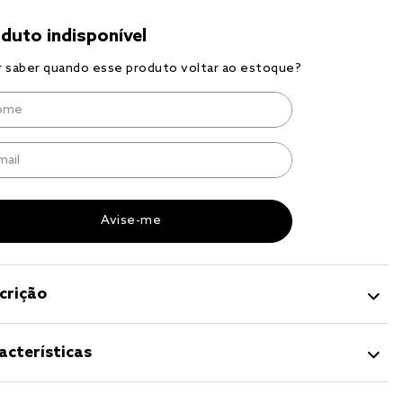
r
a 
crição
acterísticas