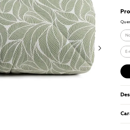
9
º
coberto
10
º
jogo cam
casal
Des
Car