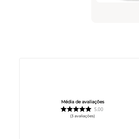
Média de avaliações
5.00
3
avaliações