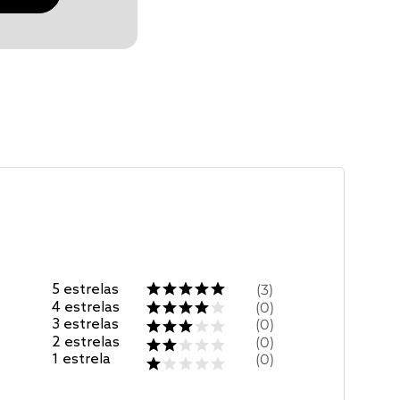
5
estrelas
3
4
estrelas
0
3
estrelas
0
2
estrelas
0
1
estrela
0