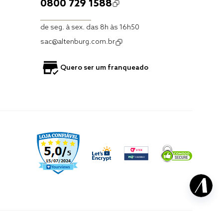
0800 729 1588
de seg. à sex. das 8h às 16h50
sac@altenburg.com.br
Quero ser um franqueado