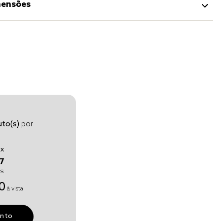
ensões
to(s)
por
6
x
7
os
0
à vista
unto