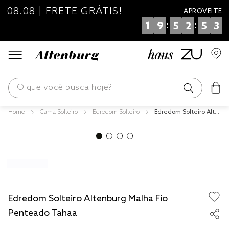
08.08 | FRETE GRÁTIS!
APROVEITE
:
:
1
9
5
2
5
3
O que você busca hoje?
Cama Solteiro
Edredom Solteiro
Edredom Solteiro Alte
os mais buscados
nburg Malha Fio Pente
ado Tahaa
blend
edredom
fronha
jogos cama
Edredom Solteiro Altenburg Malha Fio
travesseiro
Penteado Tahaa