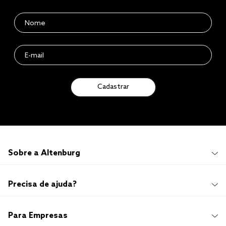
Cadastrar
Sobre a Altenburg
Institucional
Precisa de ajuda?
Quem Somos
100 anos de história
Imprensa
Promoções e Regulamentos
Para Empresas
Sustentabilidade
Frete e Entrega