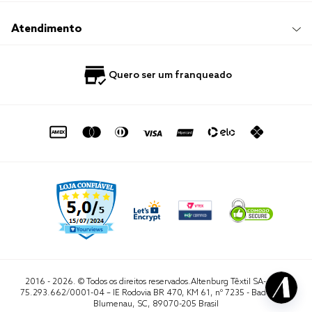
Responsabilidade Social
Trocas e Devoluções
Trabalhe Conosco
Compre e Retire em Loja
Hotelaria
Atendimento
Nossas Lojas
Perguntas Frequentes
Quero Revender
Blog
Fale Conosco
Quero ser um franqueado
Política de Privacidade
Quero Importar
0800 729 1588
Quero ser um franqueado
Termo de Uso
Portal do Lojista
de seg. à sex. das 8h às 16h50
sac@altenburg.com.br
2016 - 2026. © Todos os direitos reservados.Altenburg Têxtil SA- CNPJ
75.293.662/0001-04 – IE Rodovia BR 470, KM 61, nº 7235 - Badenfurt,
Blumenau, SC, 89070-205 Brasil