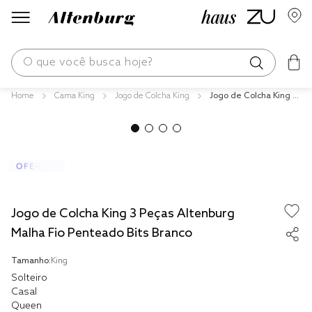
O que você busca hoje?
Cama King
Jogo de Colcha King
Jogo de Colcha King 3
os mais buscados
Peças Altenburg Malh
a Fio Penteado Bits Br
blend
anco
fronha
edredom
jogos cama
Jogo de Colcha King 3 Peças Altenburg
travesseiro
Malha Fio Penteado Bits Branco
tencel
Tamanho:
King
Solteiro
solteiro king
Casal
Queen
cobre leito