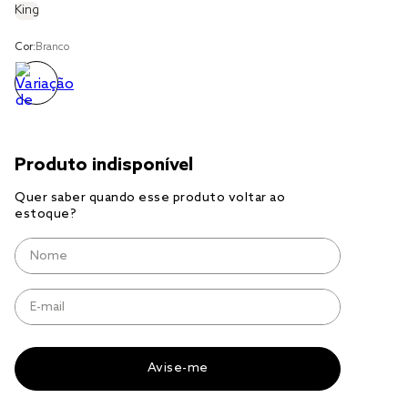
King
jogo cama
Cor:
Branco
jogo cama casal