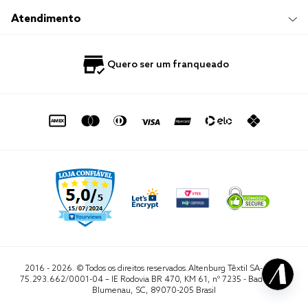
Trocas e Devoluções
Trabalhe Conosco
Compre e Retire em Loja
Hotelaria
Atendimento
Nossas Lojas
Perguntas Frequentes
Quero Revender
Blog
Fale Conosco
Quero ser um franqueado
Política de Privacidade
Quero Importar
0800 729 1588
Quero ser um franqueado
Termo de Uso
Portal do Lojista
de seg. à sex. das 8h às 16h50
sac@altenburg.com.br
2016 - 2026. © Todos os direitos reservados.Altenburg Têxtil SA- CNPJ
75.293.662/0001-04 – IE Rodovia BR 470, KM 61, nº 7235 - Badenfurt,
Blumenau, SC, 89070-205 Brasil