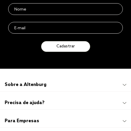
Cadastrar
Sobre a Altenburg
Institucional
Precisa de ajuda?
Quem Somos
100 anos de história
Imprensa
Promoções e Regulamentos
Para Empresas
Sustentabilidade
Frete e Entrega
Responsabilidade Social