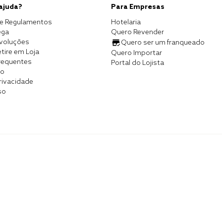
 ajuda?
Para Empresas
e Regulamentos
Hotelaria
ega
Quero Revender
evoluções
Quero ser um franqueado
tire em Loja
Quero Importar
requentes
Portal do Lojista
co
Privacidade
so