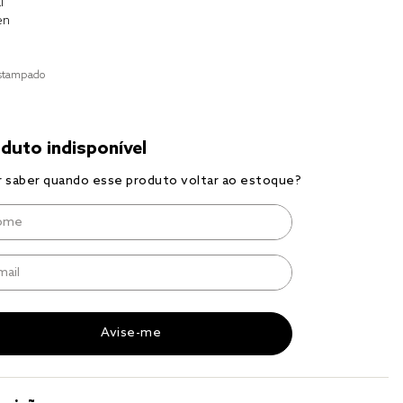
l
to
en
r
a 
stampado