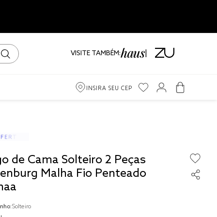
VISITE TAMBÉM:
INSIRA SEU CEP
m
ama
go de Cama Solteiro 2 Peças
iro
tenburg Malha Fio Penteado
haa
nho:
Solteiro