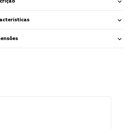
crição
acterísticas
ensões