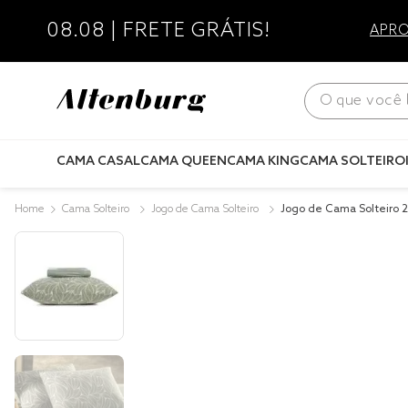
08.08 | FRETE GRÁTIS!
APRO
O que você bus
CAMA CASAL
CAMA QUEEN
CAMA KING
CAMA SOLTEIRO
Cama Solteiro
Jogo de Cama Solteiro
Jogo de Cama Solteiro 
Fio Penteado Tahaa