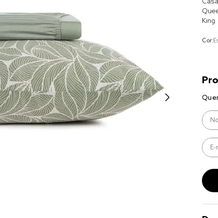
Casa
8
º
cobre lei
Que
King
9
º
coberto
10
º
jogo cam
Cor:
E
casal