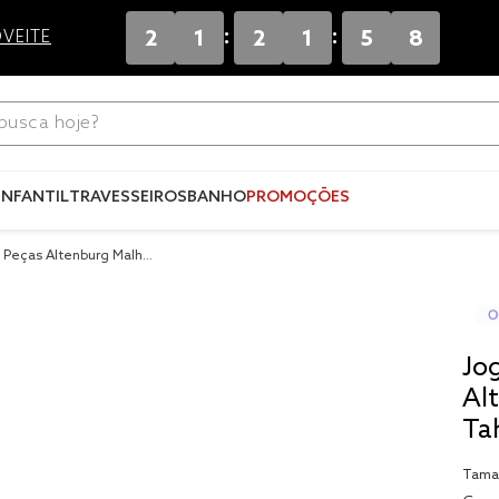
:
:
2
1
2
1
5
8
VEITE
ca hoje?
Termos mais
buscados
INFANTIL
TRAVESSEIROS
BANHO
PROMOÇÕES
1
º
blend
2 Peças Altenburg Malha
2
º
edredo
3
º
fronha
4
º
jogos c
Jo
5
º
travesse
Al
Ta
6
º
solteiro 
king
7
º
tencel
Tama