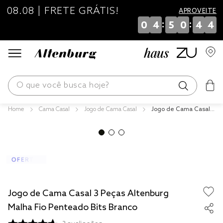
08.08 | FRETE GRÁTIS!
APROVEITE
:
:
0
4
5
0
4
4
O que você busca hoje?
Cama Casal
Jogo de Cama Casal
Jogo de Cama Casal 3
os mais buscados
Peças Altenburg Malh
a Fio Penteado Bits Br
blend
anco
fronha
edredom
jogos cama
Jogo de Cama Casal 3 Peças Altenburg
travesseiro
Malha Fio Penteado Bits Branco