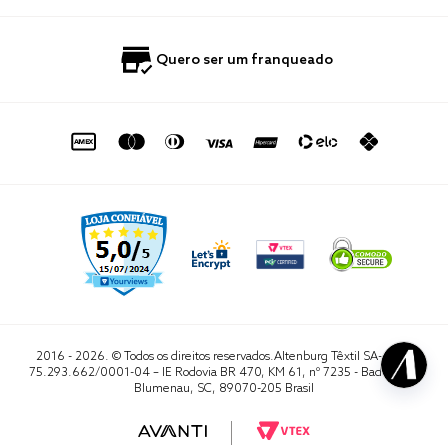
Nossas Lojas
Perguntas Frequentes
Quero Revender
Blog
Fale Conosco
Quero ser um franqueado
Política de Privacidade
Quero Importar
0800 729 1588
Quero ser um franqueado
Termo de Uso
Portal do Lojista
de seg. à sex. das 8h às 16h50
sac@altenburg.com.br
2016 - 2026. © Todos os direitos reservados.Altenburg Têxtil SA- CNPJ
75.293.662/0001-04 – IE Rodovia BR 470, KM 61, nº 7235 - Badenfurt,
Blumenau, SC, 89070-205 Brasil