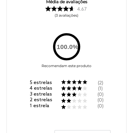
Média de avaliações
4.67
3
avaliações
100.0
%
Recomendam este produto
5
estrelas
2
4
estrelas
1
3
estrelas
0
2
estrelas
0
1
estrela
0