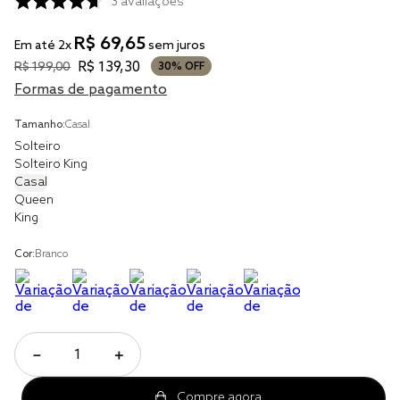
tencel
3
avaliações
solteiro king
R$
69
,
65
Em até
2
x
sem juros
cobre leito
R$
139
,
30
R$
199
,
00
30%
OFF
Formas de pagamento
jogo cama
Tamanho:
Casal
jogo cama casal
Solteiro
Solteiro King
Casal
Queen
King
Cor:
Branco
－
＋