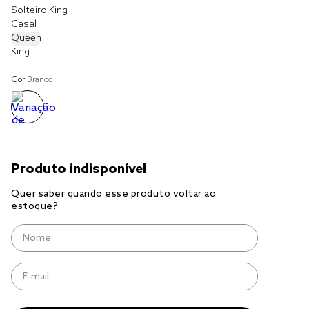
Solteiro King
Casal
cobre leito
Queen
cobertor
King
jogo cama casal
Cor:
Branco