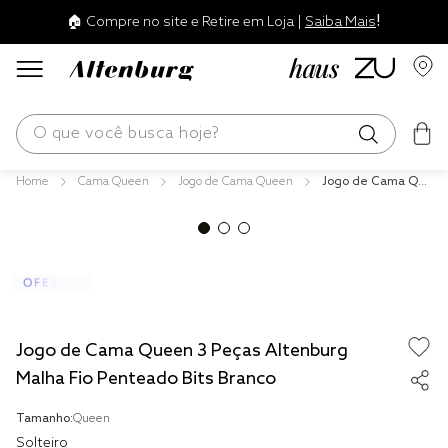
!
🏠 Compre no site e Retire em Loja |
Saiba Mais
O que você busca hoje?
Cama Queen
Jogo de Cama Queen
Jogo de Cama Qu
os mais buscados
een 3 Peças Alten
burg Malha Fio Pen
blend
teado Bits Branco
edredom
fronha
travesseiro
Jogo de Cama Queen 3 Peças Altenburg
jogos cama
Malha Fio Penteado Bits Branco
tencel
Tamanho:
Queen
Solteiro
solteiro king