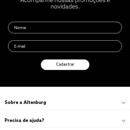
Acompanhe nossas promoções e
novidades.
Cadastrar
Sobre a Altenburg
Institucional
Precisa de ajuda?
Quem Somos