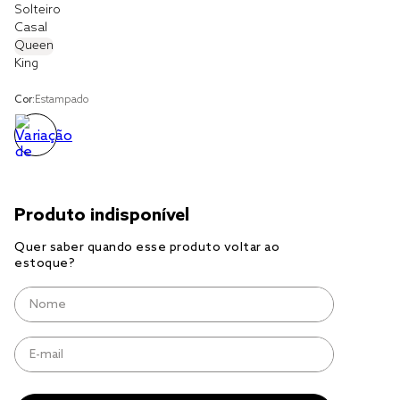
Solteiro
Casal
cobre leito
Queen
King
cobertor
jogo cama casal
Cor:
Estampado