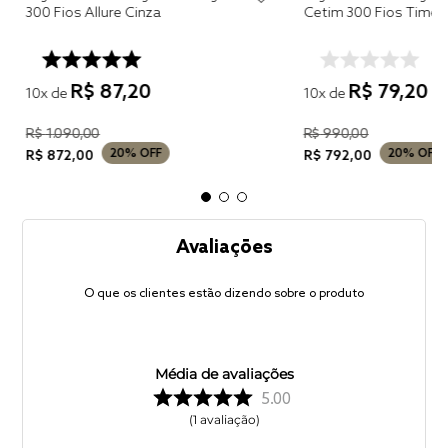
300 Fios Allure Cinza
Cetim 300 Fios Timel
R$
87
,
20
R$
79
,
20
10
x de
10
x de
R$
1
.
090
,
00
R$
990
,
00
20%
OFF
20%
OFF
R$
872
,
00
R$
792
,
00
Avaliações
O que os clientes estão dizendo sobre o produto
Média de avaliações
5.00
1
avaliação