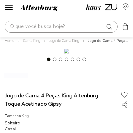
O que você busca hoje?
Cama King
Jogo de Cama King
Jogo de Cama 4 Peças
os mais buscados
King Altenburg Toque
Acetinado Gipsy
blend
fronha
edredom
jogos cama
Jogo de Cama 4 Peças King Altenburg
travesseiro
Toque Acetinado Gipsy
tencel
Tamanho:
King
solteiro king
Solteiro
Casal
cobre leito