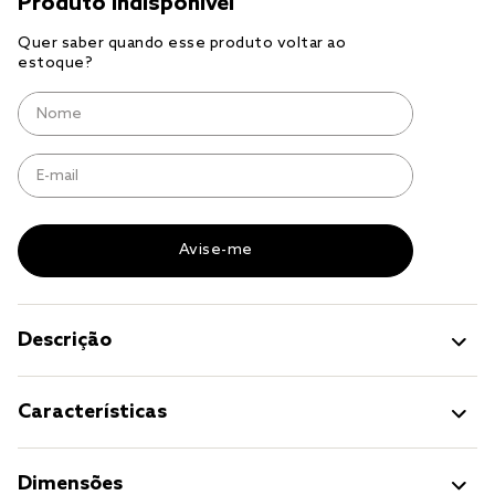
cobre leito
cobertor
jogo cama casal
Descrição
Características
Dimensões