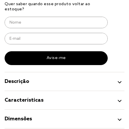
solteiro king
tencel
cobre leito
cobertor
jogo cama casal
Descrição
Características
Dimensões