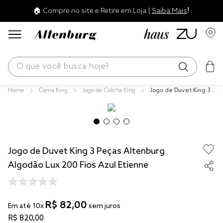
!
🏠 Compre no site e Retire em Loja |
Saiba Mais
O que você busca hoje?
Cama King
Jogo de Colcha King
Jogo de Duvet King 3
os mais buscados
Peças Altenburg Algo
dão Lux 200 Fios Azul
blend
Etienne
edredom
Jogo de Duvet King 3 Peças Altenburg
fronha
Algodão Lux 200 Fios Azul Etienne
travesseiro
jogos cama
R$
82
,
00
tencel
Em até
10
x
sem juros
R$
820
,
00
solteiro king