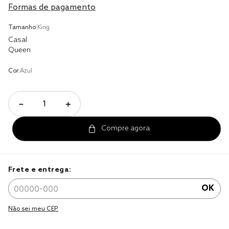
Formas de pagamento
cobre leito
Tamanho:
King
cobertor
Casal
Queen
jogo cama casal
Cor:
Azul
－
＋
Frete e entrega:
OK
Não sei meu CEP.