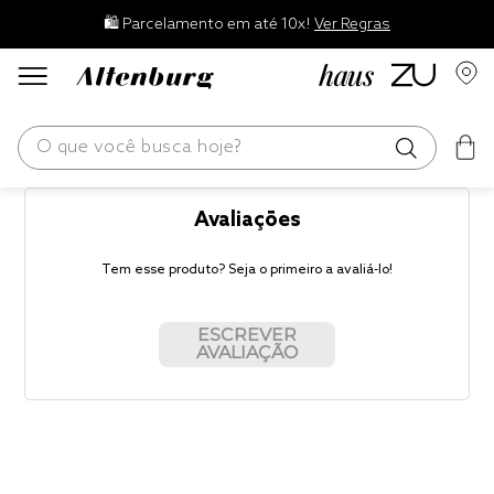
🛍️ Parcelamento em até 10x!
Ver Regras
O que você busca hoje?
os mais buscados
Avaliações
blend
Tem esse produto? Seja o primeiro a avaliá-lo!
edredom
ESCREVER
fronha
AVALIAÇÃO
travesseiro
jogos cama
tencel
solteiro king