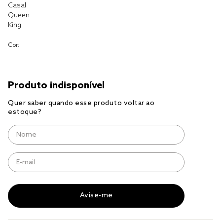
Casal
Queen
cobre leito
King
cobertor
Cor:
jogo cama casal