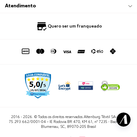
Trabalhe Conosco
Compre e Retire em Loja
Hotelaria
Atendimento
Nossas Lojas
Perguntas Frequentes
Quero Revender
Blog
Fale Conosco
Quero ser um franqueado
Política de Privacidade
Quero Importar
0800 729 1588
Quero ser um franqueado
Termo de Uso
Portal do Lojista
de seg. à sex. das 8h às 16h50
sac@altenburg.com.br
2016 - 2026. © Todos os direitos reservados.Altenburg Têxtil SA- CNPJ
75.293.662/0001-04 – IE Rodovia BR 470, KM 61, nº 7235 - Badenfurt,
Blumenau, SC, 89070-205 Brasil