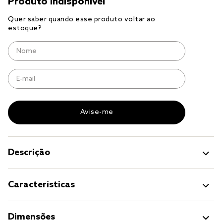
cobre leito
cobertor
jogo cama casal
Descrição
Características
Dimensões