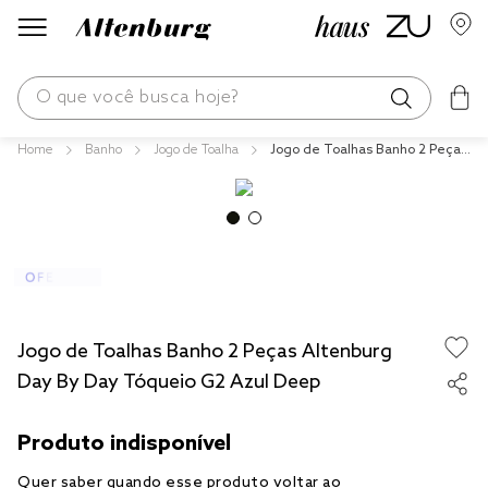
O que você busca hoje?
Banho
Jogo de Toalha
Jogo de Toalhas Banho 2 Peças
os mais buscados
Altenburg Day By Day Tóqueio
G2 Azul Deep
blend
fronha
edredom
jogos cama
Jogo de Toalhas Banho 2 Peças Altenburg
travesseiro
Day By Day Tóqueio G2 Azul Deep
tencel
solteiro king
cobre leito