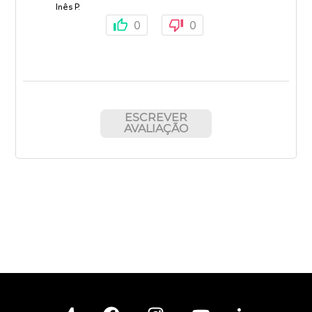
Inês P.
0
0
ESCREVER
AVALIAÇÃO