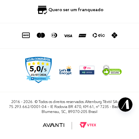
Quero ser um franqueado
Política de Privacidade
Quero Importar
0800 729 1588
Quero ser um franqueado
Termo de Uso
Portal do Lojista
de seg. à sex. das 8h às 16h50
sac@altenburg.com.br
2016 - 2026. © Todos os direitos reservados.Altenburg Têxtil SA- CNPJ
75.293.662/0001-04 – IE Rodovia BR 470, KM 61, nº 7235 - Badenfurt,
Blumenau, SC, 89070-205 Brasil