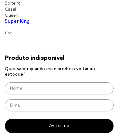
Solteiro
Casal
cobre leito
Queen
Super King
cobertor
jogo cama casal
Cor: