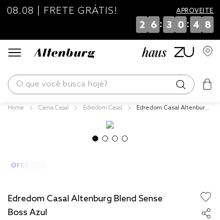
08.08 | FRETE GRÁTIS!
APROVEITE
:
:
2
6
3
0
4
7
O que você busca hoje?
Cama Casal
Edredom Casal
Edredom Casal Altenburg
os mais buscados
Blend Sense Boss Azul
blend
edredom
fronha
jogos cama
Edredom Casal Altenburg Blend Sense
travesseiro
Boss Azul