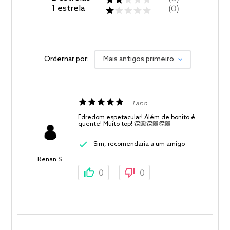
1
estrela
0
Ordernar por:
Mais antigos primeiro
1 ano
Edredom espetacular! Além de bonito é
quente! Muito top! 👏🏼👏🏼👏🏼
Sim, recomendaria a um amigo
Renan S.
0
0