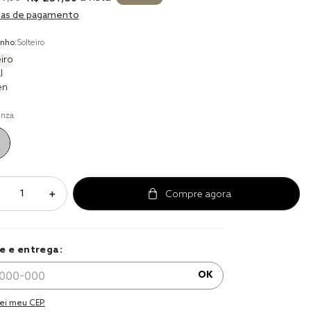
r
as de pagamento
a 
nho:
Solteiro
iro
l
en
inza
＋
e e entrega:
OK
ei meu CEP.