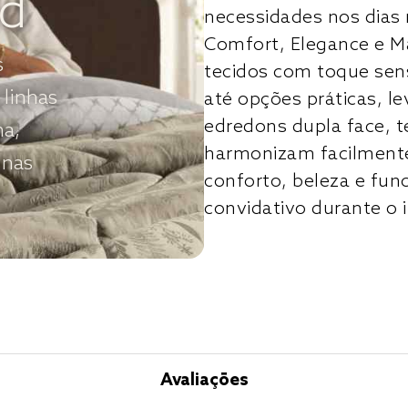
nd
necessidades nos dias 
Comfort, Elegance e M
s
tecidos com toque sens
 linhas
até opções práticas, 
edredons dupla face, t
ha,
harmonizam facilmente
 nas
conforto, beleza e fun
convidativo durante o 
Avaliações