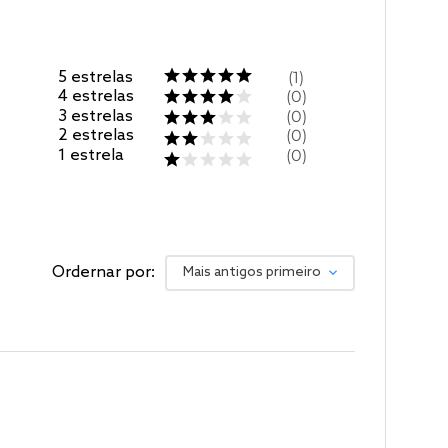
5
estrelas
1
4
estrelas
0
3
estrelas
0
2
estrelas
0
1
estrela
0
Ordernar por:
Mais antigos primeiro