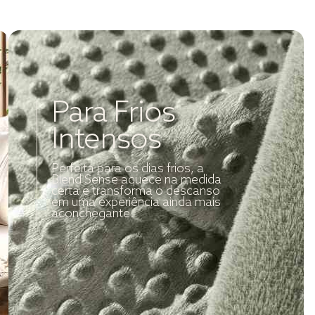
Para Frios
Intensos
Perfeita para os dias frios, a
Blend Sense aquece na medida
certa e transforma o descanso
em uma experiência ainda mais
aconchegante.