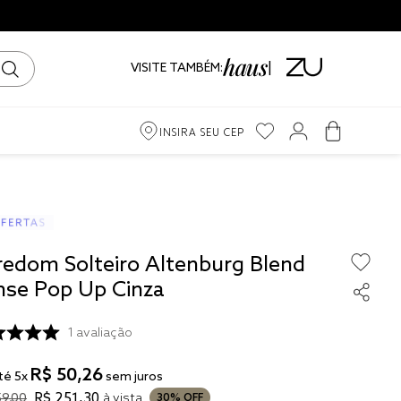
VISITE TAMBÉM:
INSIRA SEU CEP
m
ama
redom Solteiro Altenburg Blend
iro
nse Pop Up Cinza
1
avaliação
R$
50
,
26
té
5
x
sem juros
to
R$
251
,
30
59
,
00
à vista
30%
OFF