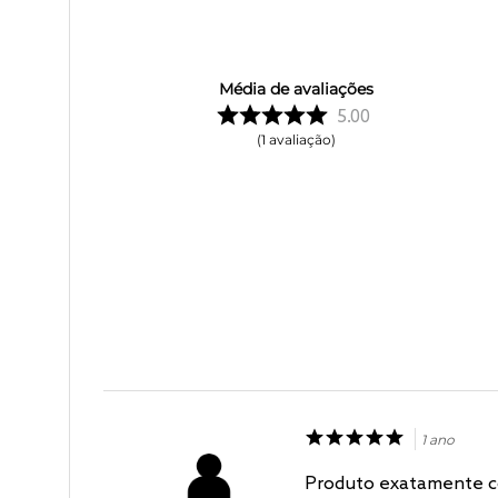
Média de avaliações
5.00
1
avaliação
1 ano
Produto exatamente c