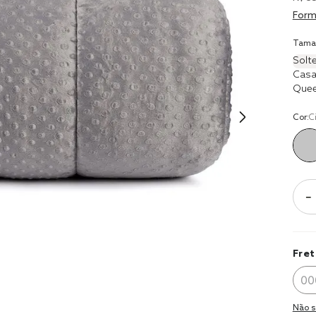
9
º
coberto
Form
10
º
jogo cam
Tama
casal
Solte
Casa
Que
Cor:
C
－
Fret
Não s