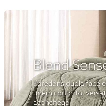
Blend Sens
Edredons dupla face 
unem conforto, versat
aconchego