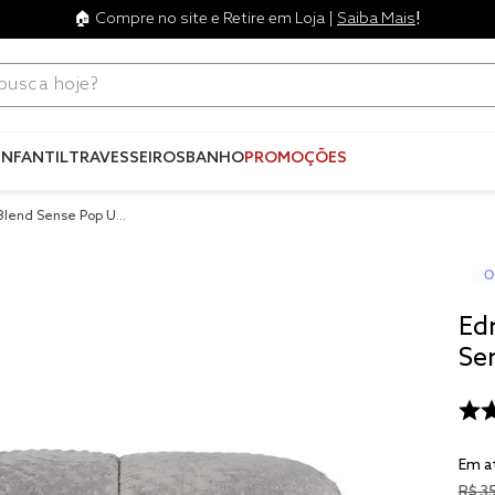
!
🏠 Compre no site e Retire em Loja |
Saiba Mais
ca hoje?
Termos mais
buscados
INFANTIL
TRAVESSEIROS
BANHO
PROMOÇÕES
1
º
blend
 Blend Sense Pop Up
2
º
edredo
3
º
fronha
4
º
jogos c
Ed
5
º
travesse
Se
6
º
solteiro 
king
7
º
tencel
Em a
8
º
cobre lei
R$
3