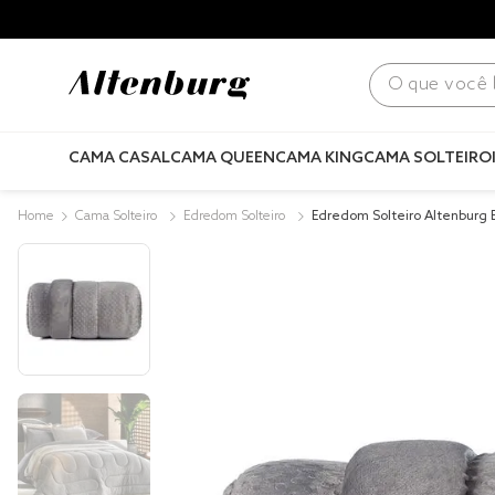
para todo Brasil! |
Consulte condições
.
O que você bus
CAMA CASAL
CAMA QUEEN
CAMA KING
CAMA SOLTEIRO
Cama Solteiro
Edredom Solteiro
Edredom Solteiro Altenburg
Cinza