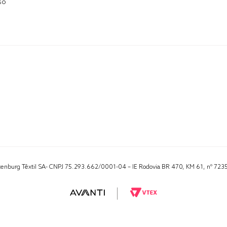
so
Altenburg Têxtil SA- CNPJ 75.293.662/0001-04 – IE Rodovia BR 470, KM 61, nº 723
RA 1000