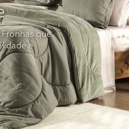
e
e Fronhas que
ilidade e