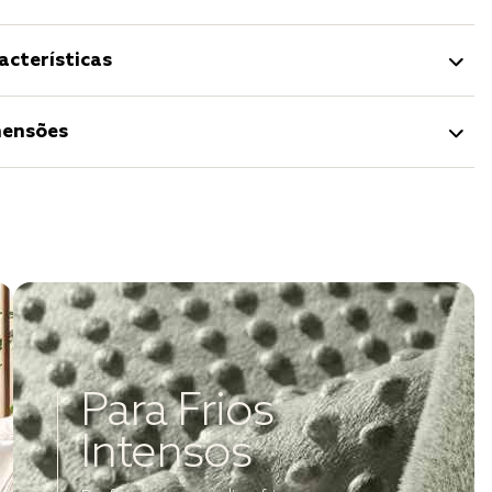
acterísticas
ensões
Para Frios
Intensos