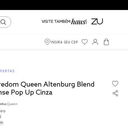
VISITE TAMBÉM:
INSIRA SEU CEP
m
iro
redom Queen Altenburg Blend
ama
nse Pop Up Cinza
nho:
Queen
iro
l
to
en