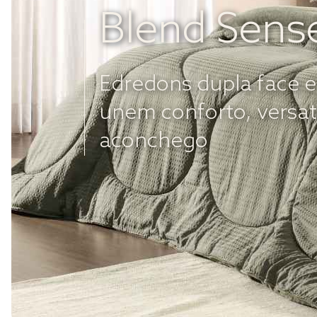
Blend Sens
Edredons dupla face 
unem conforto, versat
aconchego