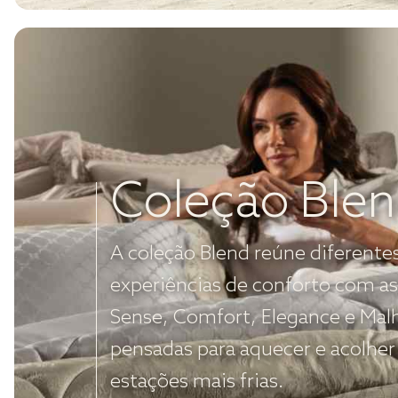
Coleção Ble
A coleção Blend reúne diferente
experiências de conforto com as
Sense, Comfort, Elegance e Mal
pensadas para aquecer e acolher
estações mais frias.