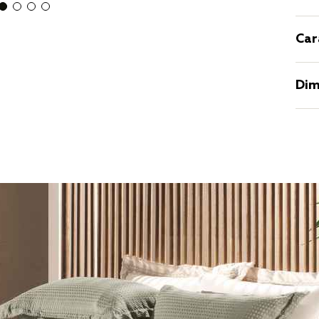
Car
Dim