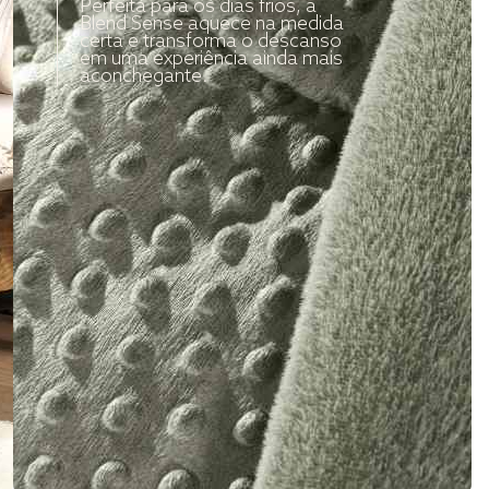
Perfeita para os dias frios, a
Blend Sense aquece na medida
certa e transforma o descanso
em uma experiência ainda mais
aconchegante.