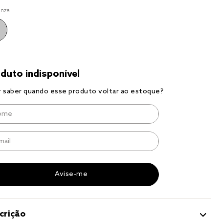
r
inza
a 
crição