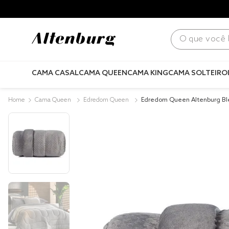
para todo Brasil! |
Consulte condições
.
O que você bus
CAMA CASAL
CAMA QUEEN
CAMA KING
CAMA SOLTEIRO
Cama Queen
Edredom Queen
Edredom Queen Altenburg Bl
Cinza