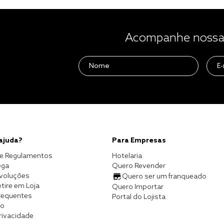
Acompanhe nossas
 ajuda?
Para Empresas
e Regulamentos
Hotelaria
ega
Quero Revender
evoluções
Quero ser um franqueado
tire em Loja
Quero Importar
requentes
Portal do Lojista
co
Privacidade