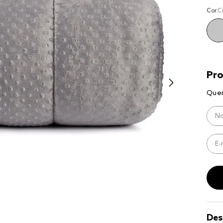
9
º
coberto
Cor:
C
10
º
jogo cam
casal
Des