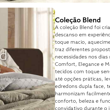
Coleção Blend
A coleção Blend foi c
descanso em experiên
toque macio, aquecimen
traz diferentes propost
nd
necessidades nos dias 
Comfort, Elegance e M
s
tecidos com toque sens
 linhas
até opções práticas, 
edredons dupla face, t
ha,
harmonizam facilmente
 nas
conforto, beleza e fun
convidativo durante o 