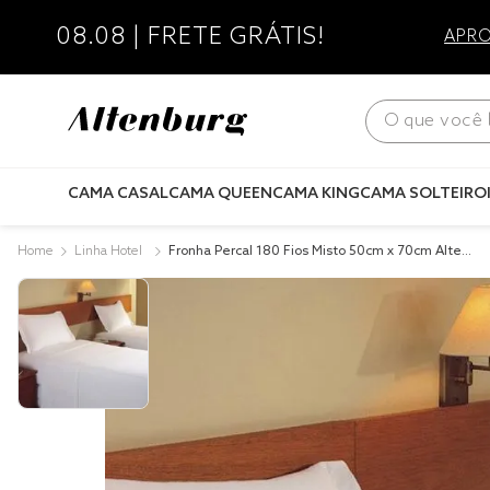
08.08 | FRETE GRÁTIS!
APRO
O que você bus
CAMA CASAL
CAMA QUEEN
CAMA KING
CAMA SOLTEIRO
Linha Hotel
Fronha Percal 180 Fios Misto 50cm x 70cm Alten
burg Hotel Branco