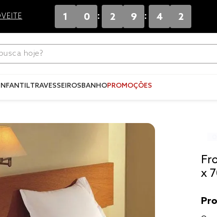
:
:
1
0
2
9
4
1
VEITE
ca hoje?
Termos mais
buscados
INFANTIL
TRAVESSEIROS
BANHO
PROMOÇÕES
1
º
blend
2
º
edredo
3
º
fronha
4
º
jogos c
Fr
5
º
travesse
x 
6
º
solteiro 
king
7
º
tencel