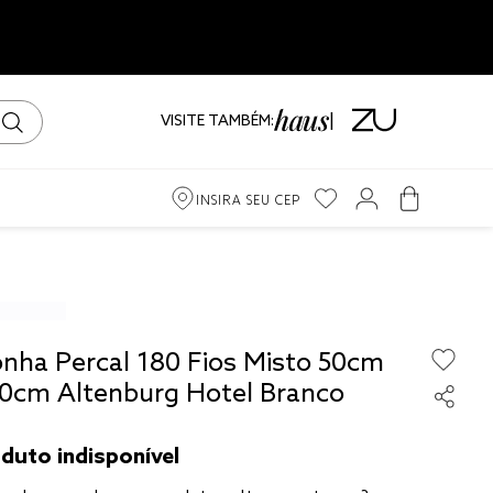
VISITE TAMBÉM:
INSIRA SEU CEP
m
ama
onha Percal 180 Fios Misto 50cm
iro
70cm Altenburg Hotel Branco