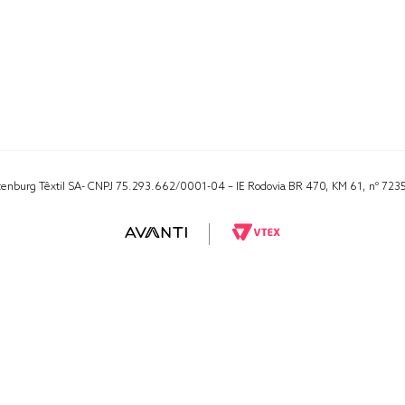
Altenburg Têxtil SA- CNPJ 75.293.662/0001-04 – IE Rodovia BR 470, KM 61, nº 723
RA 1000