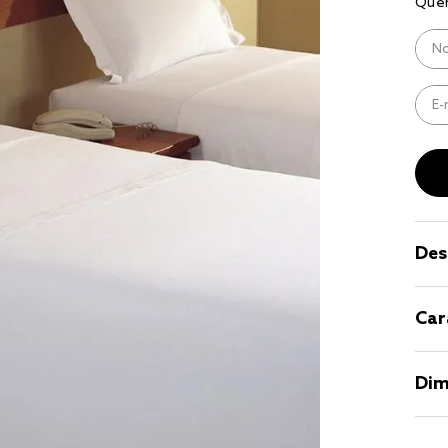
8
º
cobre lei
9
º
coberto
10
º
jogo cam
casal
Des
Car
Dim