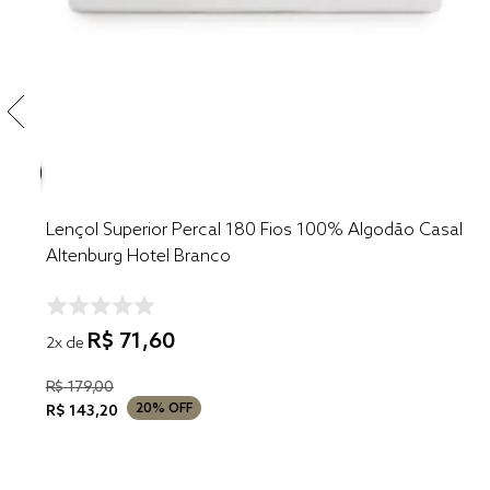
Lençol Superior Percal 180 Fios 100% Algodão Casal
Altenburg Hotel Branco
R$
71
,
60
2
x de
R$
179
,
00
20%
OFF
R$
143
,
20