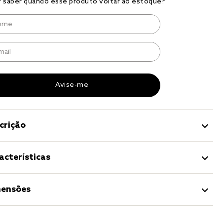
to
r
a 
crição
acterísticas
ensões