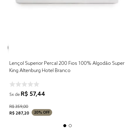
Lençol Superior Percal 200 Fios 100% Algodão Super
King Altenburg Hotel Branco
R$
57
,
44
5
x de
R$
359
,
00
20%
OFF
R$
287
,
20