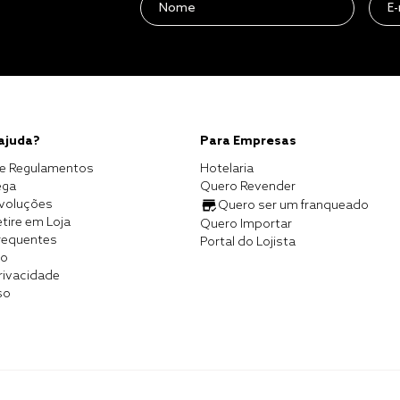
 ajuda?
Para Empresas
e Regulamentos
Hotelaria
ega
Quero Revender
evoluções
Quero ser um franqueado
tire em Loja
Quero Importar
requentes
Portal do Lojista
co
Privacidade
so