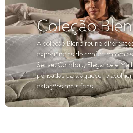
Coleção Ble
A coleção Blend reúne diferente
experiências de conforto com as
Sense, Comfort, Elegance e Mal
pensadas para aquecer e acolher
estações mais frias.