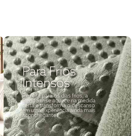
Para Frios
Intensos
Perfeita para os dias frios, a
Blend Sense aquece na medida
certa e transforma o descanso
em uma experiência ainda mais
aconchegante.