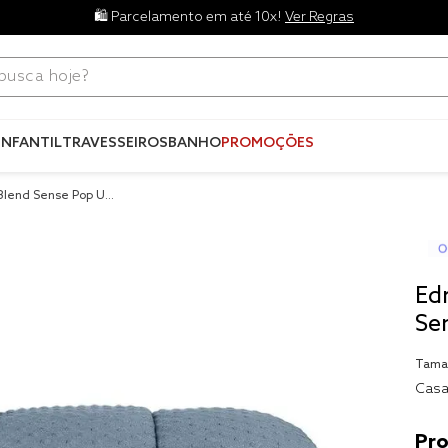
🛍️ Parcelamento em até 10x!
Ver Regras
ca hoje?
Termos mais
buscados
INFANTIL
TRAVESSEIROS
BANHO
PROMOÇÕES
1
º
blend
 Blend Sense Pop Up
2
º
edredo
3
º
fronha
4
º
jogos c
Ed
5
º
travesse
Se
6
º
solteiro 
Tama
king
7
º
tencel
Casa
8
º
cobre lei