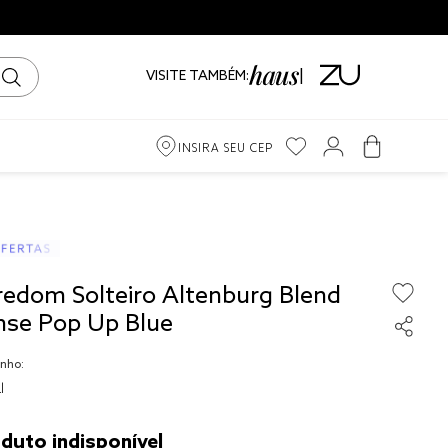
📦 Frete Grátis para todo Brasil! |
Cons
VISITE TAMBÉM:
INSIRA SEU CEP
m
ama
redom Solteiro Altenburg Blend
iro
nse Pop Up Blue
nho:
l
to