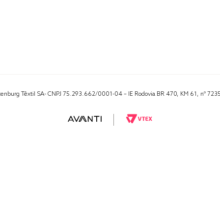
Altenburg Têxtil SA- CNPJ 75.293.662/0001-04 – IE Rodovia BR 470, KM 61, nº 723
RA 1000