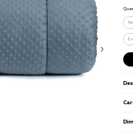
9
º
coberto
10
º
jogo cam
casal
Des
Car
Dim