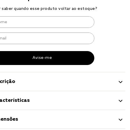
r
a 
crição
acterísticas
ensões