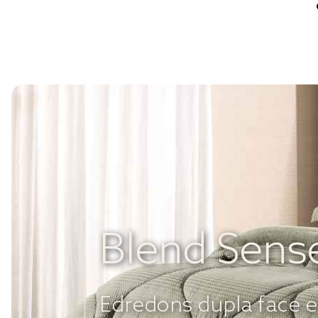
Blend Sens
Edredons dupla face 