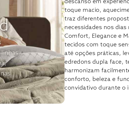
descanso em experiên
toque macio, aquecimen
traz diferentes propost
nd
necessidades nos dias 
Comfort, Elegance e M
s
tecidos com toque sens
 linhas
até opções práticas, 
edredons dupla face, t
ha,
harmonizam facilmente
 nas
conforto, beleza e fun
convidativo durante o 