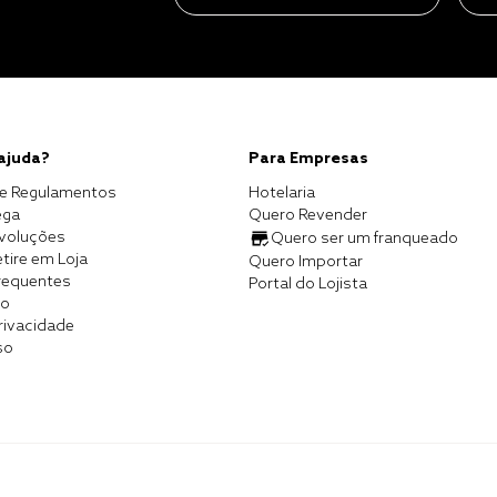
 ajuda?
Para Empresas
e Regulamentos
Hotelaria
ega
Quero Revender
evoluções
Quero ser um franqueado
tire em Loja
Quero Importar
requentes
Portal do Lojista
co
Privacidade
so