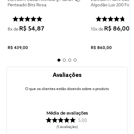
Penteado Bits Rosa
R$
54
,
87
R$
86
,
00
8
x de
10
x de
R$
439
,
00
R$
860
,
00
Avaliações
O que os clientes estão dizendo sobre o produto
Média de avaliações
5.00
1
avaliação