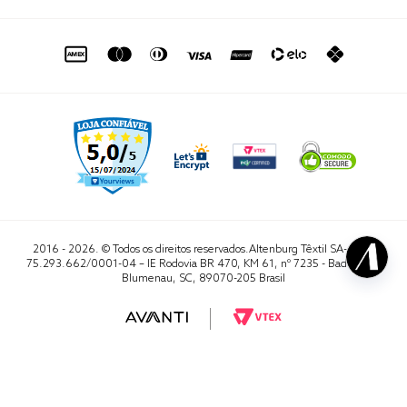
de seg. à sex. das 8h às 16h50
sac@altenburg.com.br
2016 - 2026. © Todos os direitos reservados.Altenburg Têxtil SA- CNPJ
75.293.662/0001-04 – IE Rodovia BR 470, KM 61, nº 7235 - Badenfurt,
Blumenau, SC, 89070-205 Brasil
RA 1000