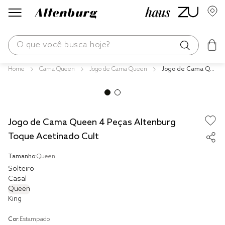
O que você busca hoje?
Cama Queen
Jogo de Cama Queen
Jogo de Cama Qu
os mais buscados
een 4 Peças Alten
burg Toque Acetin
blend
ado Cult
edredom
Jogo de Cama Queen 4 Peças Altenburg
fronha
Toque Acetinado Cult
jogos cama
Tamanho:
Queen
travesseiro
Solteiro
Casal
solteiro king
Queen
King
cobre leito
Cor:
Estampado
tencel