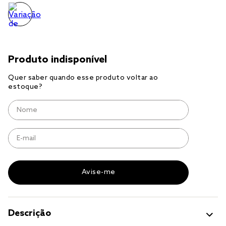
jogo cama
jogo cama casal
Descrição