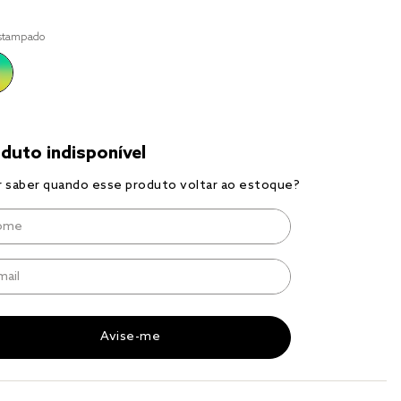
r
stampado
a 