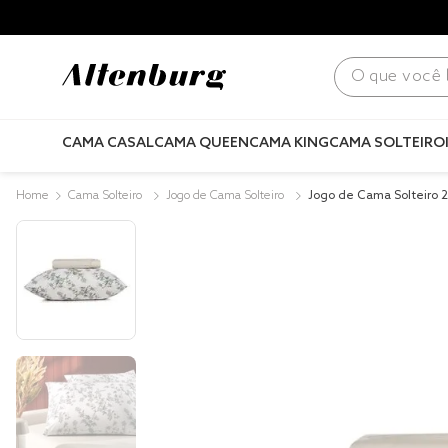
para todo Brasil! |
Consulte condições
.
O que você bus
CAMA CASAL
CAMA QUEEN
CAMA KING
CAMA SOLTEIRO
Cama Solteiro
Jogo de Cama Solteiro
Jogo de Cama Solteiro 
Acetinado Clara