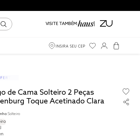
VISITE TAMBÉM:
INSIRA SEU CEP
m
ama
go de Cama Solteiro 2 Peças
iro
tenburg Toque Acetinado Clara
nho:
Solteiro
iro
l
to
en