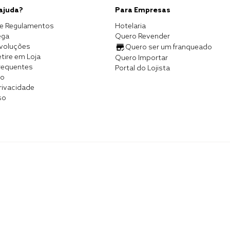
 ajuda?
Para Empresas
e Regulamentos
Hotelaria
ega
Quero Revender
evoluções
Quero ser um franqueado
tire em Loja
Quero Importar
requentes
Portal do Lojista
co
Privacidade
so