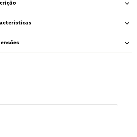
crição
acterísticas
ensões