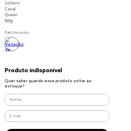
Solteiro
Casal
cobre leito
Queen
King
cobertor
jogo cama casal
Cor:
Estampado