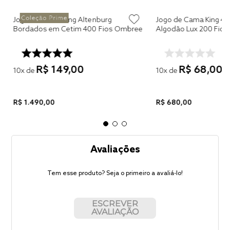
Jogo de Cama King Altenburg
Jogo de Cama King 4 
a
Bordados em Cetim 400 Fios Ombree
Algodão Lux 200 Fios
R$
149
,
00
R$
68
,
00
10
x de
10
x de
R$
1
.
490
,
00
R$
680
,
00
Avaliações
Tem esse produto? Seja o primeiro a avaliá-lo!
ESCREVER
AVALIAÇÃO