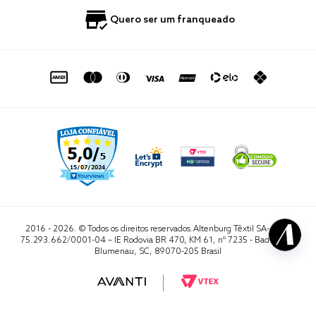
Política de Privacidade
Quero Importar
0800 729 1588
Quero ser um franqueado
Termo de Uso
Portal do Lojista
de seg. à sex. das 8h às 16h50
sac@altenburg.com.br
2016 - 2026. © Todos os direitos reservados.Altenburg Têxtil SA- CNPJ
75.293.662/0001-04 – IE Rodovia BR 470, KM 61, nº 7235 - Badenfurt,
Blumenau, SC, 89070-205 Brasil