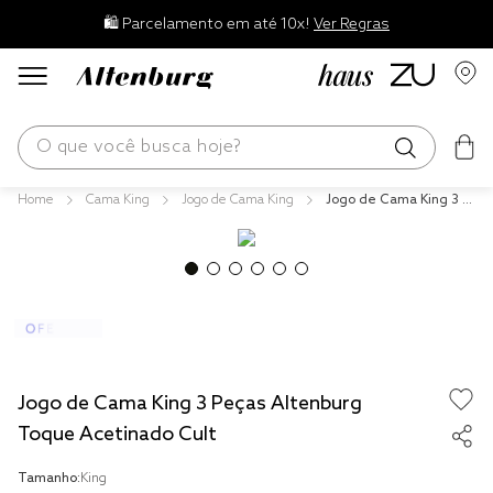
🛍️ Parcelamento em até 10x!
Ver Regras
O que você busca hoje?
Cama King
Jogo de Cama King
Jogo de Cama King 3 P
os mais buscados
eças Altenburg Toque
Acetinado Cult
blend
edredom
fronha
travesseiro
Jogo de Cama King 3 Peças Altenburg
jogos cama
Toque Acetinado Cult
tencel
Tamanho:
King
solteiro king