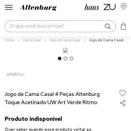
O que você busca hoje?
Cama Casal
Jogo de Cama Casal
Jogo de Cama Casal
os mais buscados
4 Peças Altenburg To
que Acetinado UW Ar
blend
t Verde Ritmo
edredom
fronha
jogos cama
Jogo de Cama Casal 4 Peças Altenburg
travesseiro
Toque Acetinado UW Art Verde Ritmo
tencel
solteiro king
cobre leito