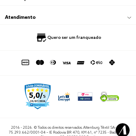
Sustentabilidade
Frete e Entrega
Responsabilidade Social
Trocas e Devoluções
Trabalhe Conosco
Compre e Retire em Loja
Hotelaria
Atendimento
Nossas Lojas
Perguntas Frequentes
Quero Revender
Blog
Fale Conosco
Quero ser um franqueado
Política de Privacidade
Quero Importar
0800 729 1588
Quero ser um franqueado
Termo de Uso
Portal do Lojista
de seg. à sex. das 8h às 16h50
sac@altenburg.com.br
2016 - 2026. © Todos os direitos reservados.Altenburg Têxtil SA- CNPJ
75.293.662/0001-04 – IE Rodovia BR 470, KM 61, nº 7235 - Badenfurt,