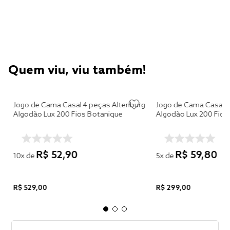
Quem viu, viu também!
g
Jogo de Cama Casal 4 peças Altenburg
Jogo de Cama Casal 3
Algodão Lux 200 Fios Botanique
Algodão Lux 200 Fios 
R$
52
,
90
R$
59
,
80
10
x de
5
x de
R$
529
,
00
R$
299
,
00