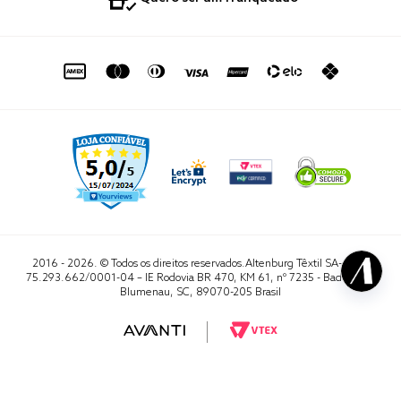
Termo de Uso
Portal do Lojista
de seg. à sex. das 8h às 16h50
sac@altenburg.com.br
2016 - 2026. © Todos os direitos reservados.Altenburg Têxtil SA- CNPJ
75.293.662/0001-04 – IE Rodovia BR 470, KM 61, nº 7235 - Badenfurt,
Blumenau, SC, 89070-205 Brasil