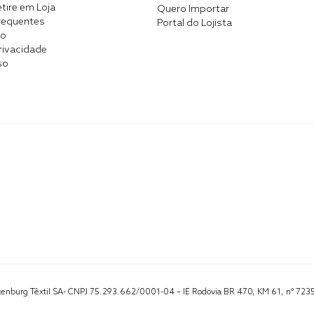
tire em Loja
Quero Importar
requentes
Portal do Lojista
co
Privacidade
so
Altenburg Têxtil SA- CNPJ 75.293.662/0001-04 – IE Rodovia BR 470, KM 61, nº 723