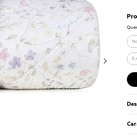
9
º
cobertor
10
º
jogo cama ca
Des
Car