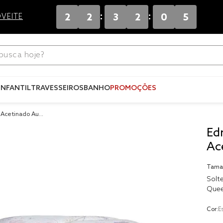
:
:
2
2
3
2
0
5
VEITE
ca hoje?
Termos mais busca
INFANTIL
TRAVESSEIROS
BANHO
PROMOÇÕES
1
º
blend
2
º
edredom
 Acetinado Auro
3
º
fronha
Ed
Ac
4
º
jogos cama
5
º
travesseiro
Tama
Solte
6
º
solteiro king
Que
7
º
tencel
Cor:
E
8
º
cobre leito