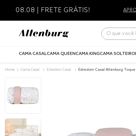
08.08 | FRETE GRÁTIS!
APRO
O que você bus
CAMA CASAL
CAMA QUEEN
CAMA KING
CAMA SOLTEIRO
Cama Casal
Edredom Casal
Edredom Casal Altenburg Toque
ra