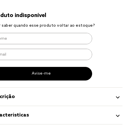
sal
crição
acterísticas