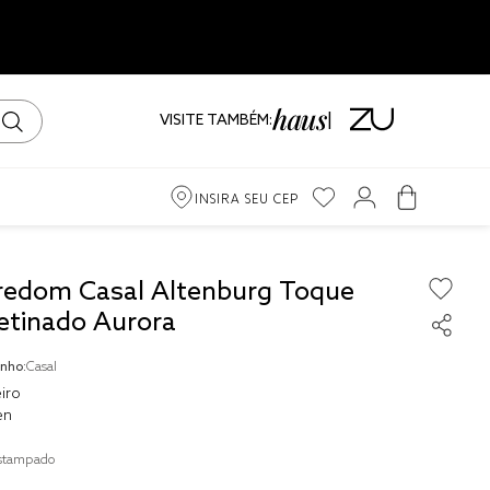
VISITE TAMBÉM:
dos
INSIRA SEU CEP
redom Casal Altenburg Toque
etinado Aurora
nho:
Casal
iro
en
stampado