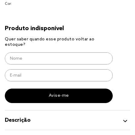
Cor:
cobre leito
cobertor
jogo cama casal
Descrição