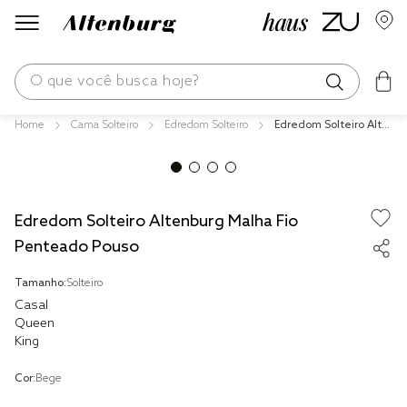
O que você busca hoje?
Cama Solteiro
Edredom Solteiro
Edredom Solteiro Alte
os mais buscados
nburg Malha Fio Pente
ado Pouso
blend
edredom
Edredom Solteiro Altenburg Malha Fio
fronha
Penteado Pouso
jogos cama
Tamanho:
Solteiro
travesseiro
Casal
Queen
solteiro king
King
cobre leito
Cor:
Bege
tencel