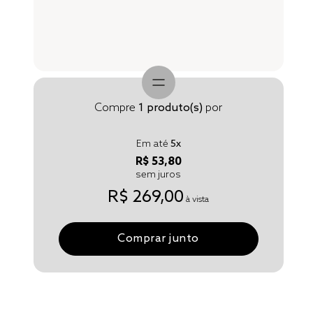
Compre
1
produto(s)
por
Em até
5
x
R$ 53,80
sem juros
R$ 269,00
à vista
Comprar junto