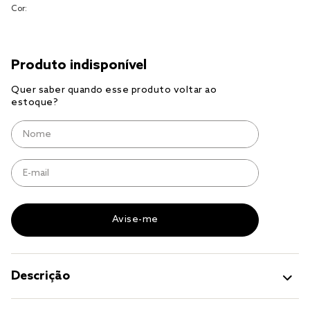
Cor:
cobre leito
cobertor
jogo cama casal
Descrição