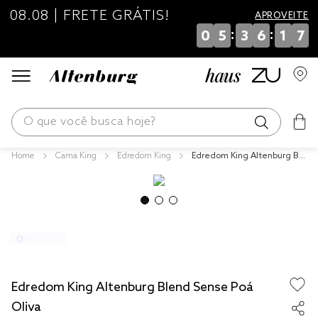
08.08 | FRETE GRÁTIS!
APROVEITE
:
:
0
5
3
6
1
6
O que você busca hoje?
Cama King
Edredom King
Edredom King Altenburg Ble
os mais buscados
nd Sense Poá Oliva
blend
fronha
edredom
jogos cama
Edredom King Altenburg Blend Sense Poá
travesseiro
Oliva