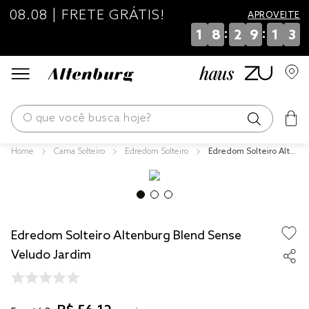
08.08 | FRETE GRÁTIS!
APROVEITE
:
:
1
8
2
9
1
2
O que você busca hoje?
Cama Solteiro
Edredom Solteiro
Edredom Solteiro Alte
os mais buscados
nburg Blend Sense Vel
udo Jardim
blend
edredom
Edredom Solteiro Altenburg Blend Sense
fronha
Veludo Jardim
jogos cama
travesseiro