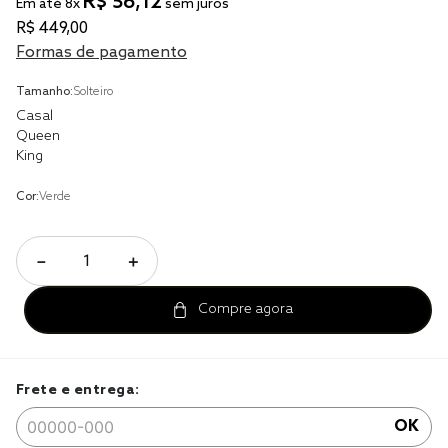
R$
56
,
12
solteiro king
Em até
8
x
sem juros
R$
449
,
00
tencel
Formas de pagamento
cobre leito
Tamanho:
Solteiro
cobertor
Casal
Queen
jogo cama casal
King
Cor:
Verde
－
＋
Frete e entrega:
OK