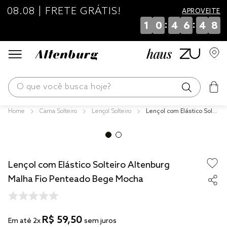
08.08 | FRETE GRÁTIS!
APROVEITE
:
:
1
0
4
6
4
7
O que você busca hoje?
Cama Solteiro
Lençol Solteiro
Lençol com Elástico Solte
os mais buscados
iro Altenburg Malha Fio P
enteado Bege Mocha
blend
edredom
Lençol com Elástico Solteiro Altenburg
fronha
Malha Fio Penteado Bege Mocha
jogos cama
travesseiro
R$
59
,
50
Em até
2
x
sem juros