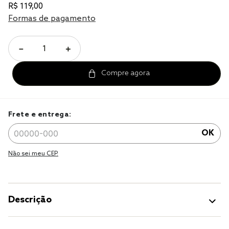
tencel
R$
119
,
00
Formas de pagamento
solteiro king
cobre leito
－
＋
jogo cama
jogo cama casal
Frete e entrega:
OK
Não sei meu CEP.
Descrição