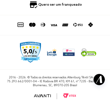
Política de Privacidade
Quero Importar
0800 729 1588
Quero ser um franqueado
Termo de Uso
Portal do Lojista
de seg. à sex. das 8h às 16h50
sac@altenburg.com.br
2016 - 2026. © Todos os direitos reservados.Altenburg Têxtil SA- CNPJ
75.293.662/0001-04 – IE Rodovia BR 470, KM 61, nº 7235 - Badenfurt,
Blumenau, SC, 89070-205 Brasil