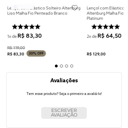
g
Lençol com Elástico Solteiro Altenburg
Lençol com Elástico S
Liso Malha Fio Penteado Branco
Altenburg Malha Fio 
Platinum
R$
83
,
30
R$
64
,
50
1
x de
2
x de
R$
119
,
00
30%
OFF
R$
83
,
30
R$
129
,
00
Avaliações
Tem esse produto? Seja o primeiro a avaliá-lo!
ESCREVER
AVALIAÇÃO