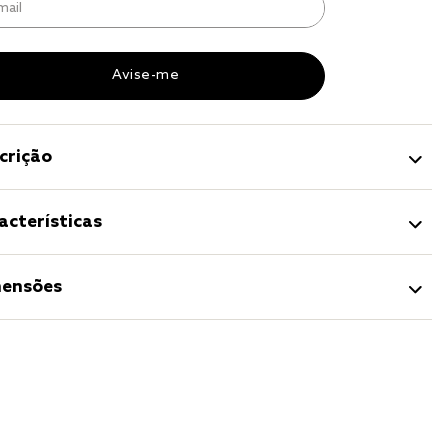
r
a 
crição
acterísticas
ensões