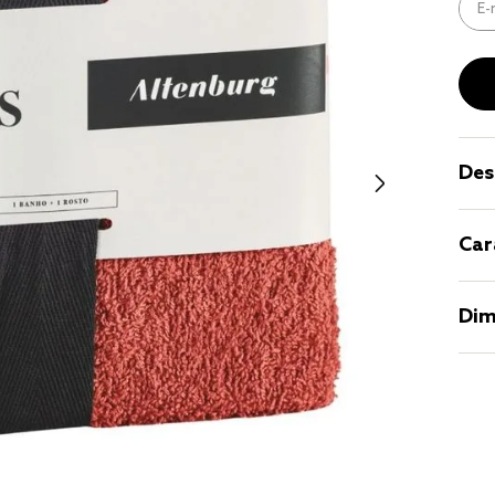
9
º
coberto
10
º
jogo cam
casal
Des
Car
Dim