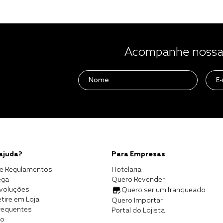
Acompanhe nossas
 ajuda?
Para Empresas
e Regulamentos
Hotelaria
ega
Quero Revender
evoluções
Quero ser um franqueado
tire em Loja
Quero Importar
requentes
Portal do Lojista
co