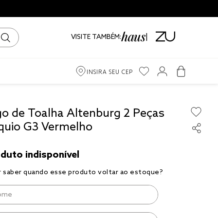
VISITE TAMBÉM:
INSIRA SEU CEP
m
go de Toalha Altenburg 2 Peças
quio G3 Vermelho
ama
iro
to