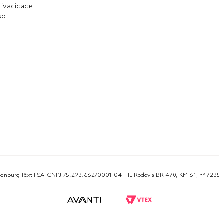
Privacidade
so
Altenburg Têxtil SA- CNPJ 75.293.662/0001-04 – IE Rodovia BR 470, KM 61, nº 723