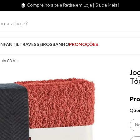
!
🏠 Compre no site e Retire em Loja |
Saiba Mais
ca hoje?
Termos mais
buscados
INFANTIL
TRAVESSEIROS
BANHO
PROMOÇÕES
1
º
blend
uio G3 Ver
2
º
edredo
Jo
3
º
fronha
Tó
4
º
jogos c
5
º
travesse
6
º
tencel
7
º
solteiro 
king
8
º
cobre lei