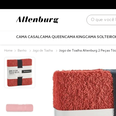
para todo Brasil! |
Consulte condições
.
O que você bus
CAMA CASAL
CAMA QUEEN
CAMA KING
CAMA SOLTEIRO
Banho
Jogo de Toalha
Jogo de Toalha Altenburg 2 Peças Tóq
melho