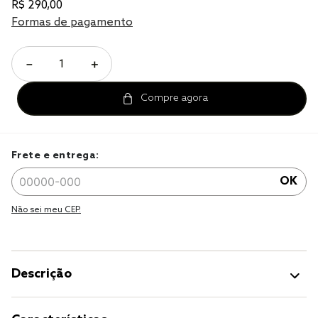
R$
290
,
00
cobre leito
Formas de pagamento
jogo cama
－
＋
jogo cama casal
Frete e entrega:
OK
Não sei meu CEP.
Descrição