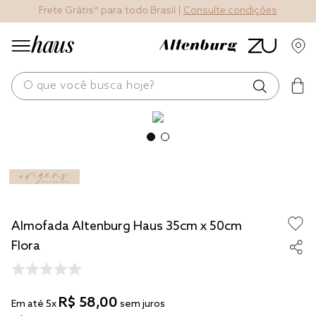
Frete Grátis* para todo Brasil |
Consulte condições
O que você busca hoje?
os mais buscados
blend
fronha
edredom
Almofada Altenburg Haus 35cm x 50cm
jogos cama
Flora
travesseiro
tencel
R$
58
,
00
Em até
5
x
sem juros
solteiro king