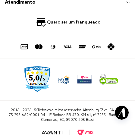
Compre e Retire em Loja
Hotelaria
Atendimento
Nossas Lojas
Perguntas Frequentes
Quero Revender
Blog
Fale Conosco
Quero ser um franqueado
Política de Privacidade
Quero Importar
0800 729 1588
Quero ser um franqueado
Termo de Uso
Portal do Lojista
de seg. à sex. das 8h às 16h50
sac@altenburg.com.br
2016 - 2026. © Todos os direitos reservados.Altenburg Têxtil SA- CNPJ
75.293.662/0001-04 – IE Rodovia BR 470, KM 61, nº 7235 - Badenfurt,
Blumenau, SC, 89070-205 Brasil