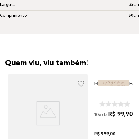
Largura
35cm
Comprimento
50cm
Quem viu, viu também!
Manta Altenburg Hau
R$
99
,
90
10
x de
R$
999
,
00